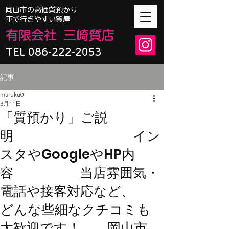
​岡山市の高価質預かり
車で行きやすい質屋
有限会
社
三崎質店
TEL 086-222-2053
記事
maruku0
3月11日
「質預かり」ご説
明 イン
スタやGoogleやHP内
容 当店雰囲気・
電話や接客対応など、
どんな些細なクチコミも
大歓迎です！ 岡山市