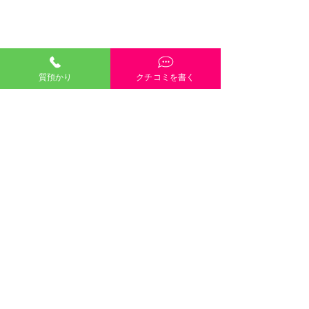
質預かり
クチコミを書く
「質預かり」ご説明・インスタやGoogleや
HP内容・当店雰囲気・電話や接客対応など、
どんな些細なクチコミも大歓迎です！
クチコミを書く
口コミのご協力
８月８日（土）８月９日
します 
©2021 有限会社三崎質店 〒700-
（日） 定休日で