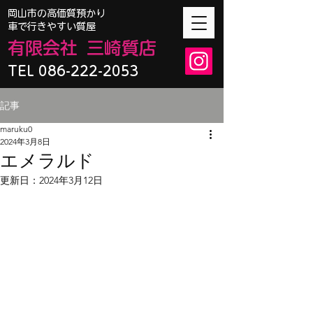
​岡山市の高価質預かり
車で行きやすい質屋
有限会
社
三崎質店
TEL 086-222-2053
記事
maruku0
2024年3月8日
エメラルド
更新日：
2024年3月12日