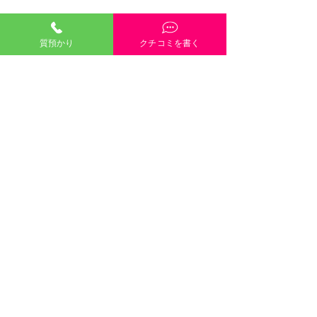
質預かり
クチコミを書く
「質預かり」ご説明・インスタやGoogleや
HP内容・当店雰囲気・電話や接客対応など、
どんな些細なクチコミも大歓迎です！
クチコミを書く
口コミのご協力
８月８日（土）８月９日
します 
©2021 有限会社三崎質店 〒700-
（日） 定休日で
倉敷市 津山
0824 岡山県岡山市北区内山下１丁目１
２−１５ TEL：
086-222-2053
す。
市 たく
８月１１日（火祝）～８月１７
のお客様が来店