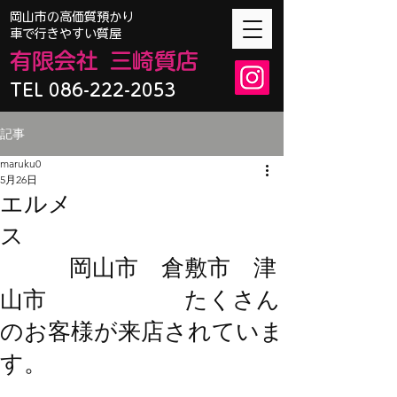
​岡山市の高価質預かり
車で行きやすい質屋
有限会
社
三崎質店
TEL 086-222-2053
記事
maruku0
5月26日
エルメ
ス
岡山市 倉敷市 津
山市 たくさん
のお客様が来店されていま
す。