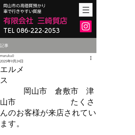
​岡山市の高価質預かり
車で行きやすい質屋
有限会
社
三崎質店
TEL 086-222-2053
記事
maruku0
2025年9月24日
エルメ
ス
岡山市 倉敷市 津
山市 たくさ
んのお客様が来店されてい
ます。