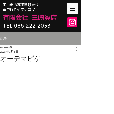
​岡山市の高価質預かり
車で行きやすい質屋
有限会
社
三崎質店
TEL 086-222-2053
記事
maruku0
2024年3月6日
オーデマピゲ