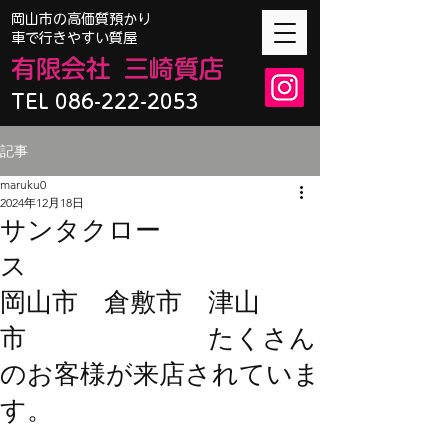
​岡山市の高価質預かり
車で行きやすい質屋
有限会
社
三崎質店
TEL 086-222-2053
記事
maruku0
2024年12月18日
サンタクロー
ス
岡山市 倉敷市 津山
市 たくさん
のお客様が来店されていま
す。