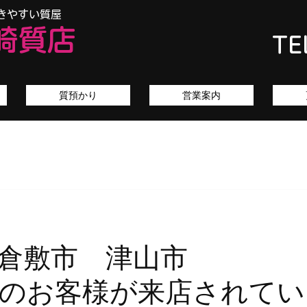
きやすい質屋
崎質店
TE
質預かり
営業案内
シャネ
市 倉敷市 津
のお客様が来店されてい