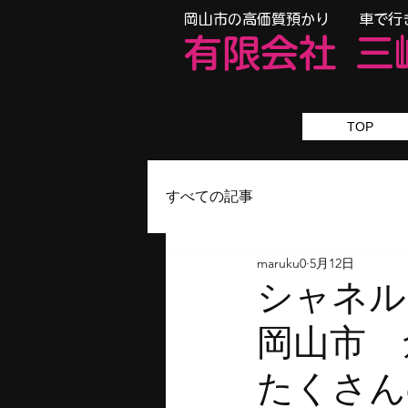
​岡山市の高価質預かり 車で行
有限会
社
三
TOP
すべての記事
maruku0
5月12日
岡山
たくさん