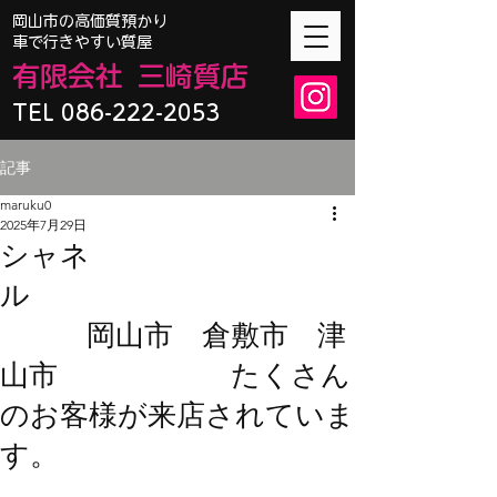
​岡山市の高価質預かり
車で行きやすい質屋
有限会
社
三崎質店
TEL 086-222-2053
記事
maruku0
2025年7月29日
シャネ
ル
岡山市 倉敷市 津
山市 たくさん
のお客様が来店されていま
す。