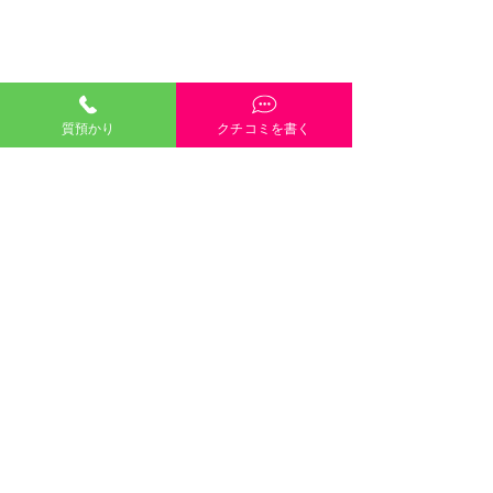
質預かり
クチコミを書く
「質預かり」ご説明・インスタやGoogleや
HP内容・当店雰囲気・電話や接客対応など、
どんな些細なクチコミも大歓迎です！
クチコミを書く
口コミのご協力をお願い
します 岡山市
ブルガ
©2021 有限会社三崎質店 〒700-