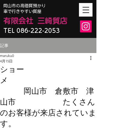
​岡山市の高価質預かり
車で行きやすい質屋
有限会
社
三崎質店
TEL 086-222-2053
記事
maruku0
4月15日
ショー
メ
岡山市 倉敷市 津
山市 たくさん
のお客様が来店されていま
す。