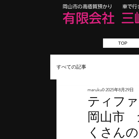
​岡山市の高価質預かり 車で行
有限会
社
三
TOP
すべての記事
maruku0
2025年8月29日
テ
岡山
くさんの