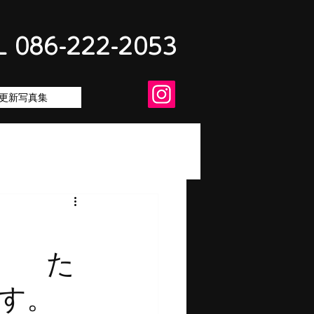
L 086-222-2053
更新写真集
ー
 た
す。