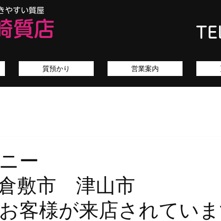
きやすい質屋
崎質店
TE
質預かり
営業案内
ィファニ
市 倉敷市 津山市
お客様が来店されていま