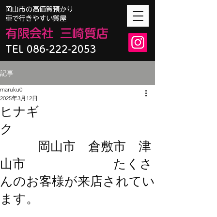
​岡山市の高価質預かり
車で行きやすい質屋
有限会
社
三崎質店
TEL 086-222-2053
記事
maruku0
2025年3月12日
ヒナギ
ク
岡山市 倉敷市 津
山市 たくさ
んのお客様が来店されてい
ます。