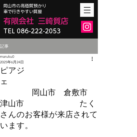
​岡山市の高価質預かり
車で行きやすい質屋
有限会
社
三崎質店
TEL 086-222-2053
記事
maruku0
2025年6月24日
ピアジ
ェ
岡山市 倉敷市
津山市 たく
さんのお客様が来店されて
います。