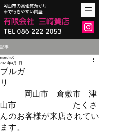
​岡山市の高価質預かり
車で行きやすい質屋
有限会
社
三崎質店
TEL 086-222-2053
記事
maruku0
2025年4月1日
ブルガ
リ
岡山市 倉敷市 津
山市 たくさ
んのお客様が来店されてい
ます。