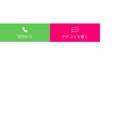
質預かり
クチコミを書く
「質預かり」ご説明・インスタやGoogleや
HP内容・当店雰囲気・電話や接客対応など、
どんな些細なクチコミも大歓迎です！
クチコミを書く
口コミのご協力
８月８日（土）８月９日
します 
©2021 有限会社三崎質店 〒700-