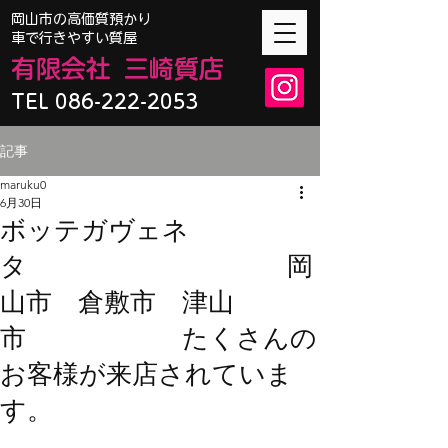
​岡山市の高価質預かり
車で行きやすい質屋
有限会
社
三崎質店
TEL 086-222-2053
記事
maruku0
6月30日
ボッテガヴェネ
タ 岡
山市 倉敷市 津山
市 たくさんの
お客様が来店されていま
す。