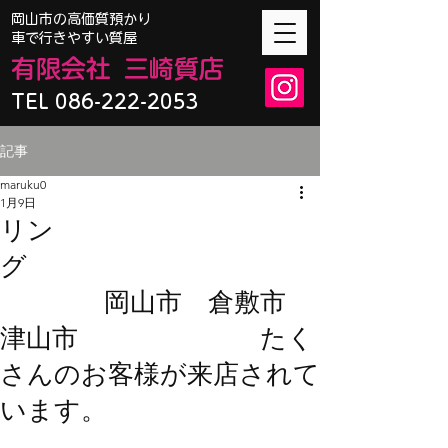
​岡山市の高価質預かり
車で行きやすい質屋
有限会
社
三崎質店
TEL 086-222-2053
記事
maruku0
1月9日
リン
グ
岡山市 倉敷市
津山市 たく
さんのお客様が来店されて
います。