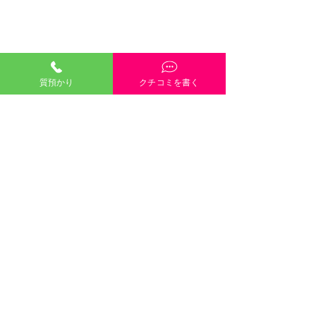
質預かり
クチコミを書く
「質預かり」ご説明・インスタやGoogleや
HP内容・当店雰囲気・電話や接客対応など、
どんな些細なクチコミも大歓迎です！
クチコミを書く
口コミのご協力
８月８日（土）８月９日
します 
©2021 有限会社三崎質店 〒700-