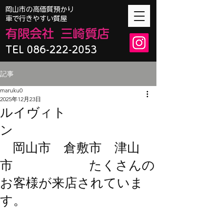
​岡山市の高価質預かり
車で行きやすい質屋
有限会
社
三崎質店
TEL 086-222-2053
記事
maruku0
2025年12月23日
ルイヴィト
ン
岡山市 倉敷市 津山
市 たくさんの
お客様が来店されていま
す。