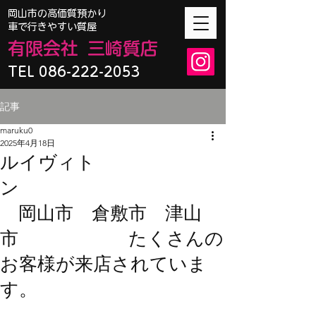
​岡山市の高価質預かり
車で行きやすい質屋
有限会
社
三崎質店
TEL 086-222-2053
記事
maruku0
2025年4月18日
ルイヴィト
ン
岡山市 倉敷市 津山
市 たくさんの
お客様が来店されていま
す。