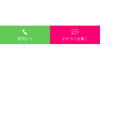
質預かり
クチコミを書く
「質預かり」ご説明・インスタやGoogleや
HP内容・当店雰囲気・電話や接客対応など、
どんな些細なクチコミも大歓迎です！
クチコミを書く
口コミのご協力
８月８日（土）８月９日
します 
©2021 有限会社三崎質店 〒700-