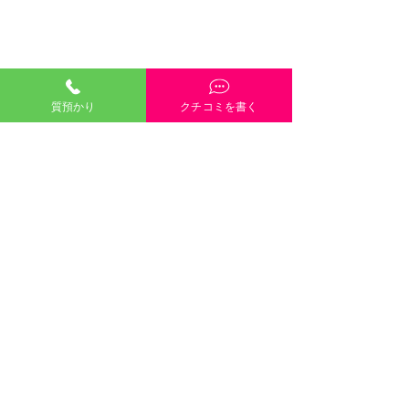
質預かり
クチコミを書く
「質預かり」ご説明・インスタやGoogleや
HP内容・当店雰囲気・電話や接客対応など、
どんな些細なクチコミも大歓迎です！
クチコミを書く
口コミのご協力
８月８日（土）８月９日
します 
©2021 有限会社三崎質店 〒700-