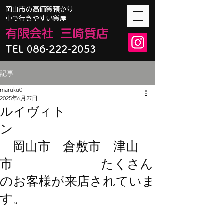
​岡山市の高価質預かり
車で行きやすい質屋
有限会
社
三崎質店
TEL 086-222-2053
記事
maruku0
2025年6月27日
ルイヴィト
ン
岡山市 倉敷市 津山
市 たくさん
のお客様が来店されていま
す。