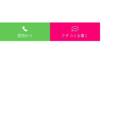
質預かり
クチコミを書く
「質預かり」ご説明・インスタやGoogleや
HP内容・当店雰囲気・電話や接客対応など、
どんな些細なクチコミも大歓迎です！
クチコミを書く
口コミのご協力
８月８日（土）８月９日
します 
©2021 有限会社三崎質店 〒700-