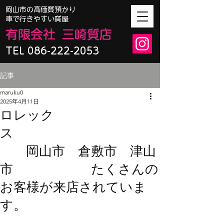
​岡山市の高価質預かり
車で行きやすい質屋
有限会
社
三崎質店
TEL 086-222-2053
記事
maruku0
2025年4月11日
ロレック
ス
岡山市 倉敷市 津山
市 たくさんの
お客様が来店されていま
す。