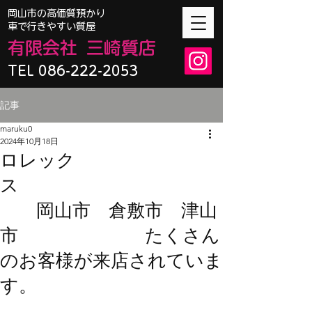
​岡山市の高価質預かり
車で行きやすい質屋
有限会
社
三崎質店
TEL 086-222-2053
記事
maruku0
2024年10月18日
ロレック
ス
岡山市 倉敷市 津山
市 たくさん
のお客様が来店されていま
す。