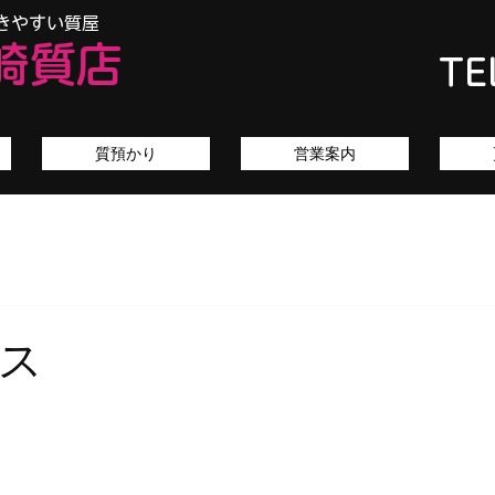
きやすい質屋
崎質店
TE
質預かり
営業案内
ス