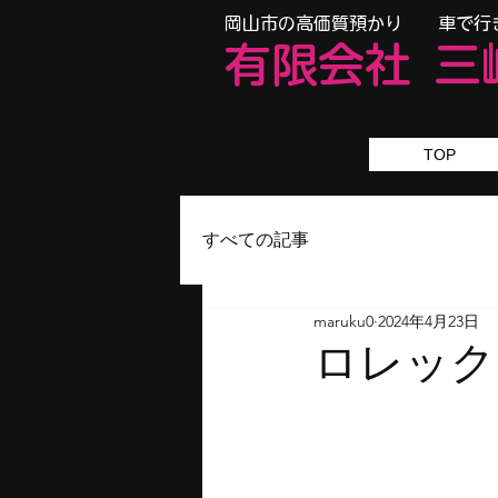
​岡山市の高価質預かり 車で行
有限会
社
三
TOP
すべての記事
maruku0
2024年4月23日
ロレック