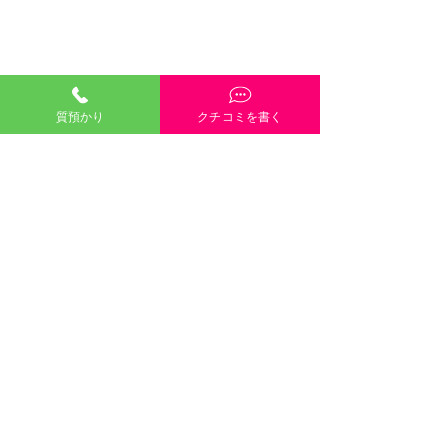
質預かり
クチコミを書く
「質預かり」ご説明・インスタやGoogleや
HP内容・当店雰囲気・電話や接客対応など、
どんな些細なクチコミも大歓迎です！
クチコミを書く
口コミのご協力
８月８日（土）８月９日
します 
©2021 有限会社三崎質店 〒700-