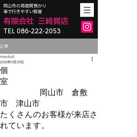
​岡山市の高価質預かり
車で行きやすい質屋
有限会
社
三崎質店
TEL 086-222-2053
記事
maruku0
2025年9月29日
個
室
岡山市 倉敷
市 津山市
たくさんのお客様が来店さ
れています。