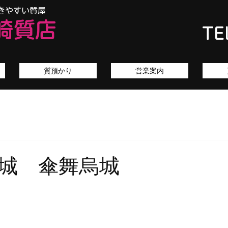
きやすい質屋
崎質店
TE
質預かり
営業案内
山城 傘舞烏城