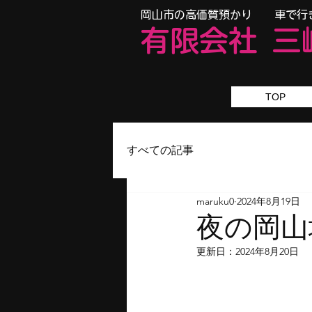
​岡山市の高価質預かり 車で行
有限会
社
三
TOP
すべての記事
maruku0
2024年8月19日
夜の岡
更新日：
2024年8月20日