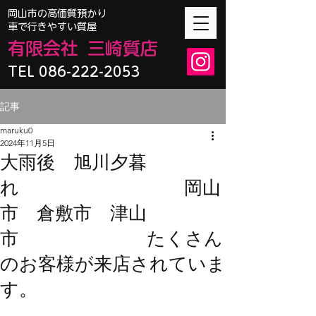
​岡山市の高価質預かり
車で行きやすい質屋
有限会
社
三崎質店
TEL 086-222-2053
記事
maruku0
2024年11月5日
大雨後 旭川夕暮
れ 岡山
市 倉敷市 津山
市 たくさん
のお客様が来店されていま
す。