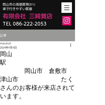
​岡山市の高価質預かり
車で行きやすい質屋
有限会
社
三崎質店
TEL 086-222-2053
記事
maruku0
2024年9月4日
岡山
駅
岡山市 倉敷市
津山市 たく
さんのお客様が来店されて
います。