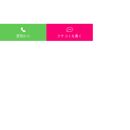
質預かり
クチコミを書く
「質預かり」ご説明・インスタやGoogleや
HP内容・当店雰囲気・電話や接客対応など、
どんな些細なクチコミも大歓迎です！
クチコミを書く
口コミのご協力
８月８日（土）８月９日
します 
©2021 有限会社三崎質店 〒700-