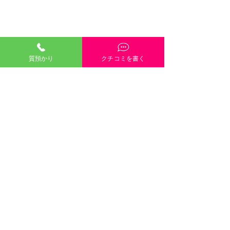
質預かり
クチコミを書く
「質預かり」ご説明・インスタやGoogleや
HP内容・当店雰囲気・電話や接客対応など、
どんな些細なクチコミも大歓迎です！
クチコミを書く
口コミのご協力
８月８日（土）８月９日
します 
©2021 有限会社三崎質店 〒700-