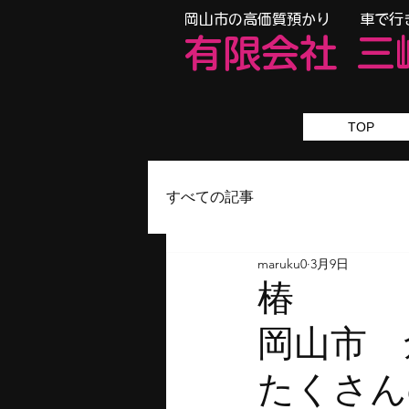
​岡山市の高価質預かり 車で行
有限会
社
三
TOP
すべての記事
maruku0
3月9日
岡山
たくさん