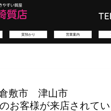
きやすい質屋
崎質店
TE
質預かり
営業案内
市 倉敷市 津
のお客様が来店されてい