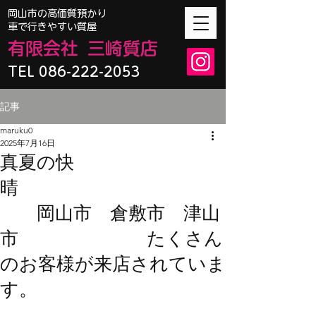
​岡山市の高価質預かり
車で行きやすい質屋
有限会
社
三崎質店
TEL 086-222-2053
記事
maruku0
2025年7月16日
真夏の快
晴
岡山市 倉敷市 津山
市 たくさん
のお客様が来店されていま
す。