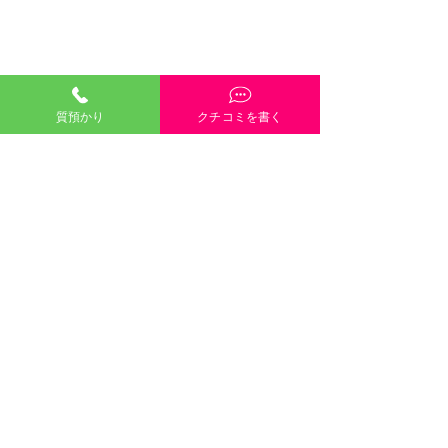
質預かり
クチコミを書く
「質預かり」ご説明・インスタやGoogleや
HP内容・当店雰囲気・電話や接客対応など、
どんな些細なクチコミも大歓迎です！
クチコミを書く
口コミのご協力をお願い
します 岡山市
ブルガ
©2021 有限会社三崎質店 〒700-