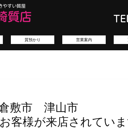
きやすい質屋
崎質店
TE
質預かり
営業案内
薔
市 倉敷市 津山市
お客様が来店されていま