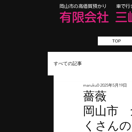
​岡山市の高価質預かり 車で行
有限会
社
三
TOP
すべての記事
maruku0
2025年5月19日
岡山
くさんの