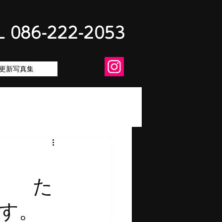
L 086-222-2053
更新写真集
薇
 た
す。