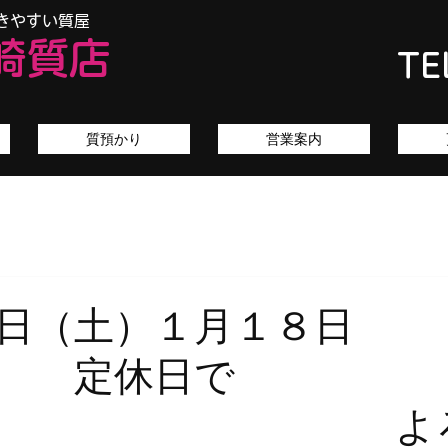
きやすい質屋
崎質店
TE
質預かり
営業案内
日（土）１月１８日
 定休日で
。 よろ