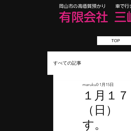
​岡山市の高価質預かり 車で行
有限会
社
三
TOP
すべての記事
maruku0
1月15日
１月１７
（日）
す