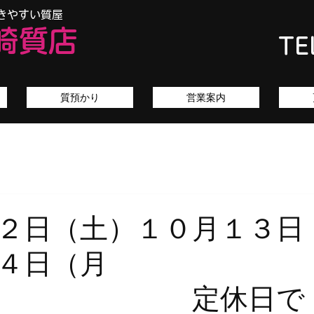
きやすい質屋
崎質店
TE
質預かり
営業案内
２日（土）１０月１３日
４日（月
） 定休日で