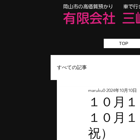
​岡山市の高価質預かり 車で行
有限会
社
三
TOP
すべての記事
maruku0
2024年10月10日
１０月１
１０月１
祝