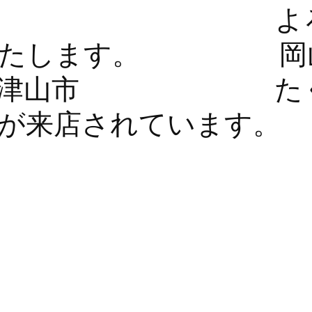
。 よろ
いいたします。 
市 津山市 たく
が来店されています。