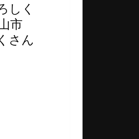
しく
岡山市
さん