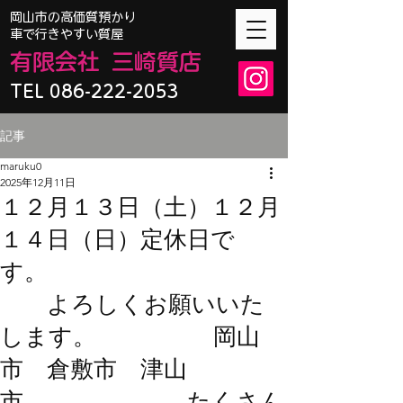
​岡山市の高価質預かり
車で行きやすい質屋
有限会
社
三崎質店
TEL 086-222-2053
記事
maruku0
2025年12月11日
１２月１３日（土）１２月
１４日（日）定休日で
す。
よろしくお願いいた
します。 岡山
市 倉敷市 津山
市 たくさん