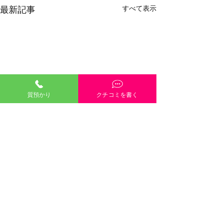
すべて表示
最新記事
質預かり
クチコミを書く
「質預かり」ご説明・インスタやGoogleや
HP内容・当店雰囲気・電話や接客対応など、