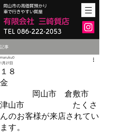
​岡山市の高価質預かり
車で行きやすい質屋
有限会
社
三崎質店
TEL 086-222-2053
記事
maruku0
1月27日
１８
金
岡山市 倉敷市
津山市 たくさ
んのお客様が来店されてい
ます。