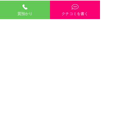
質預かり
クチコミを書く
「質預かり」ご説明・インスタやGoogleや
HP内容・当店雰囲気・電話や接客対応など、
どんな些細なクチコミも大歓迎です！