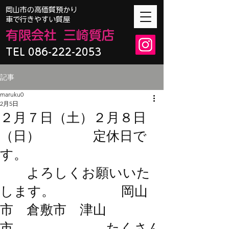
​岡山市の高価質預かり
車で行きやすい質屋
有限会
社
三崎質店
TEL 086-222-2053
記事
maruku0
2月5日
２月７日（土）２月８日
（日） 定休日で
す。
よろしくお願いいた
します。 岡山
市 倉敷市 津山
市 たくさん