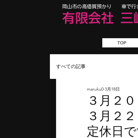
​岡山市の高価質預かり 車で行
有限会
社
三
TOP
すべての記事
maruku0
3月18日
３月２
３
定