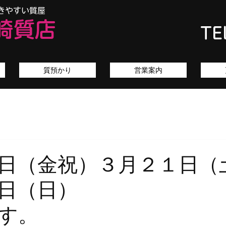
きやすい質屋
崎質店
TE
質預かり
営業案内
０日（金祝）３月２１日
月２２日（
休日です