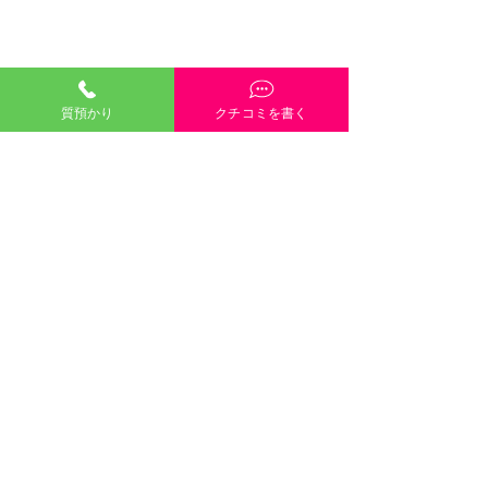
質預かり
クチコミを書く
「質預かり」ご説明・インスタやGoogleや
HP内容・当店雰囲気・電話や接客対応など、
どんな些細なクチコミも大歓迎です！
クチコミを書く
口コミのご協力をお願い
します 岡山市
ブルガ
©2021 有限会社三崎質店 〒700-
倉敷市 津山
0824 岡山県岡山市北区内山下１丁目１