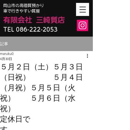
​岡山市の高価質預かり
車で行きやすい質屋
有限会
社
三崎質店
TEL 086-222-2053
記事
maruku0
4月30日
５月２日（土）５月３日
（日祝） ５月４日
（月祝）５月５日（火
祝） ５月６日（水
祝）
定休日で
す。