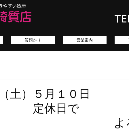
きやすい質屋
崎質店
TE
質預かり
営業案内
（土）５月１０日
 定休日で
。 よろ