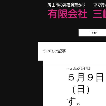
​岡山市の高価質預かり 車で行
有限会
社
三
TOP
すべての記事
maruku0
5月7日
５月９日
（日）
す