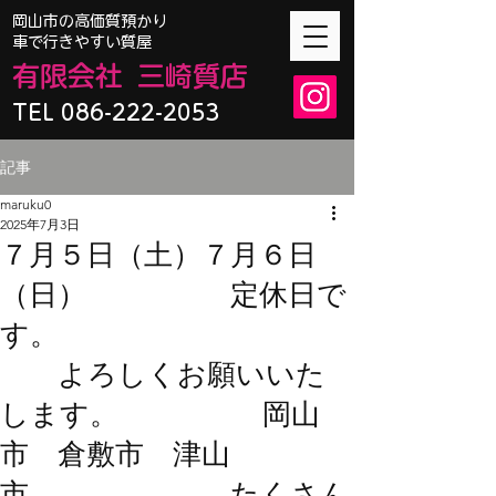
​岡山市の高価質預かり
車で行きやすい質屋
有限会
社
三崎質店
TEL 086-222-2053
記事
maruku0
2025年7月3日
７月５日（土）７月６日
（日） 定休日で
す。
よろしくお願いいた
します。 岡山
市 倉敷市 津山
市 たくさん