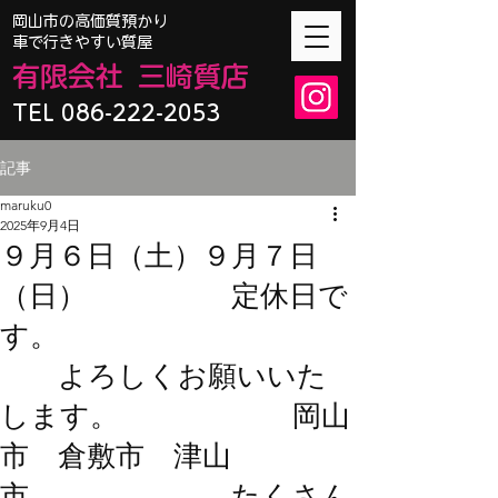
​岡山市の高価質預かり
車で行きやすい質屋
有限会
社
三崎質店
TEL 086-222-2053
記事
maruku0
2025年9月4日
９月６日（土）９月７日
（日） 定休日で
す。
よろしくお願いいた
します。 岡山
市 倉敷市 津山
市 たくさん