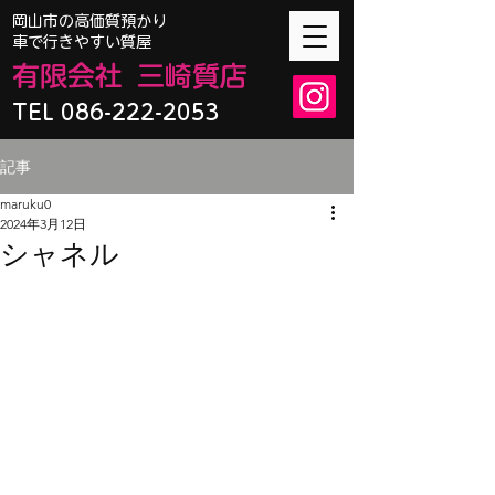
​岡山市の高価質預かり
車で行きやすい質屋
有限会
社
三崎質店
TEL 086-222-2053
記事
maruku0
2024年3月12日
シャネル