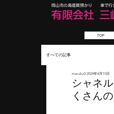
​岡山市の高価質預かり 車で行
有限会
社
三
TOP
すべての記事
maruku0
2024年4月15日
シャネル
くさんの