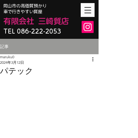
​岡山市の高価質預かり
車で行きやすい質屋
有限会
社
三崎質店
TEL 086-222-2053
記事
maruku0
2024年3月12日
パテック