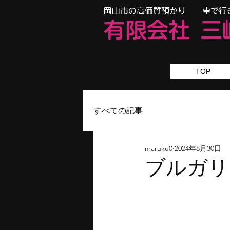
​岡山市の高価質預かり 車で行
有限会
社
三
TOP
すべての記事
maruku0
2024年8月30日
ブルガリ