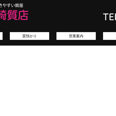
きやすい質屋
崎質店
TE
質預かり
営業案内