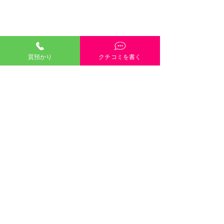
質預かり
クチコミを書く
「質預かり」ご説明・インスタやGoogleや
HP内容・当店雰囲気・電話や接客対応など、
どんな些細なクチコミも大歓迎です！
クチコミを書く
口コミのご協力をお願い
します 岡山市
ブルガ
©2021 有限会社三崎質店 〒700-