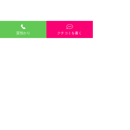
質預かり
クチコミを書く
「質預かり」ご説明・インスタやGoogleや
HP内容・当店雰囲気・電話や接客対応など、
どんな些細なクチコミも大歓迎です！
クチコミを書く
口コミのご協力
８月８日（土）８月９日
します 
©2021 有限会社三崎質店 〒700-