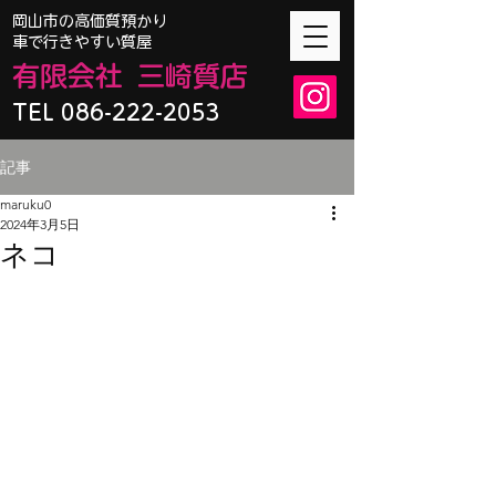
​岡山市の高価質預かり
車で行きやすい質屋
有限会
社
三崎質店
TEL 086-222-2053
記事
maruku0
2024年3月5日
ネコ