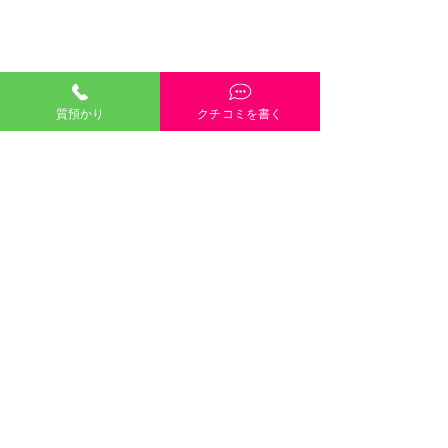
質預かり
クチコミを書く
「質預かり」ご説明・インスタやGoogleや
HP内容・当店雰囲気・電話や接客対応など、
どんな些細なクチコミも大歓迎です！
クチコミを書く
口コミのご協力
８月８日（土）８月９日
します 
©2021 有限会社三崎質店 〒700-